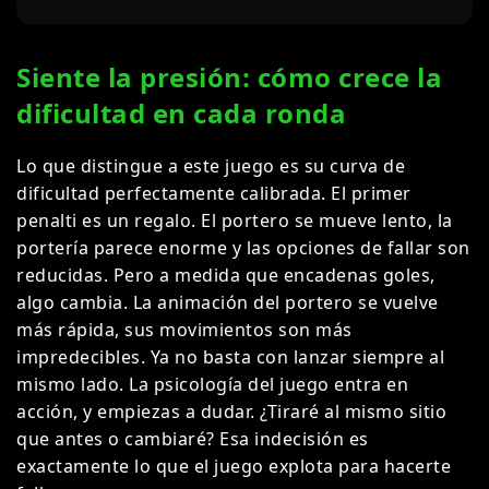
Siente la presión: cómo crece la
dificultad en cada ronda
Lo que distingue a este juego es su curva de
High Striker
Funky Time
dificultad perfectamente calibrada. El primer
penalti es un regalo. El portero se mueve lento, la
portería parece enorme y las opciones de fallar son
reducidas. Pero a medida que encadenas goles,
algo cambia. La animación del portero se vuelve
más rápida, sus movimientos son más
impredecibles. Ya no basta con lanzar siempre al
mismo lado. La psicología del juego entra en
acción, y empiezas a dudar. ¿Tiraré al mismo sitio
que antes o cambiaré? Esa indecisión es
exactamente lo que el juego explota para hacerte