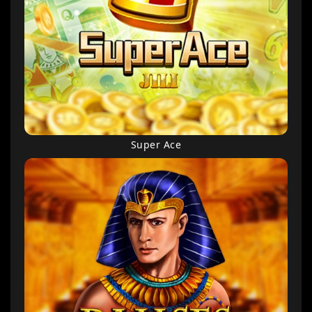
Super Ace