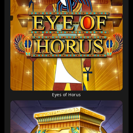
Eyes of Horus