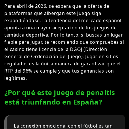
Para abril de 2026, se espera que la oferta de
Baccarat
JetX
plataformas que albergan este juego siga
expandiéndose. La tendencia del mercado español
apunta a una mayor aceptación de los juegos de
temática deportiva. Por lo tanto, si buscas un lugar
fiable para jugar, te recomiendo que compruebes si
el casino tiene licencia de la DGOJ (Dirección
General de Ordenación del Juego). Jugar en sitios
regulados es la única manera de garantizar que el
RTP del 96% se cumple y que tus ganancias son
legítimas.
¿Por qué este juego de penaltis
está triunfando en España?
Treasure Island
CrashX
La conexión emocional con el fútbol es tan