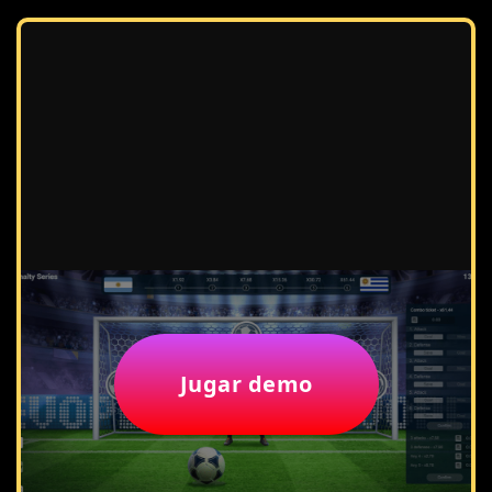
Jugar demo