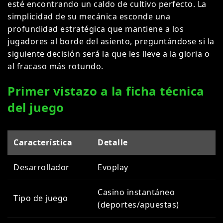
esté encontrando un caldo de cultivo perfecto. La
simplicidad de su mecánica esconde una
profundidad estratégica que mantiene a los
jugadores al borde del asiento, preguntándose si la
siguiente decisión será la que les lleve a la gloria o
al fracaso más rotundo.
Primer vistazo a la ficha técnica
del juego
Característica
Detalle
Desarrollador
Evoplay
Casino instantáneo
Tipo de juego
(deportes/apuestas)