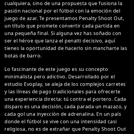
cualquiera, sino de una propuesta que fusiona la
pasión nacional por el fútbol con la emoción del
juego de azar. Te presentamos Penalty Shoot Out,
un título que promete convertir cada partida en
una pequeña final. Si alguna vez has soñado con
ser el héroe que lanza el penalti decisivo, aquí
tienes la oportunidad de hacerlo sin mancharte las
botas de barro.
Lo fascinante de este juego es su concepto
minimalista pero adictivo. Desarrollado por el
estudio Evoplay, se aleja de los complejos carretes
y las líneas de pago tradicionales para ofrecerte
una experiencia directa: tú contra el portero. Cada
disparo es una decisión, cada parada un mazazo, y
cada gol una inyección de adrenalina. En un país
donde el fútbol se vive con una intensidad casi
religiosa, no es de extrañar que Penalty Shoot Out