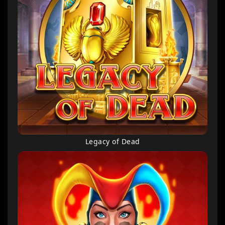
Legacy of Dead